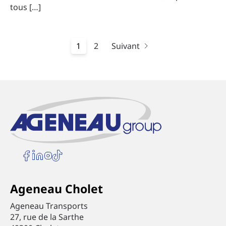
tous […]
1
2
Suivant
Suivez-nous sur Facebook
Suivez-nous sur Linkedin
Suivez-nous sur Instagram
Suivez-nous sur Tiktok
Ageneau Cholet
Ageneau Transports
27, rue de la Sarthe